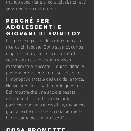
mondo appartiene ai coraggiosi, non agli
yes-men e ai conformisti..
Perché per
adolescenti e
giovani di spirito?
I ragazzi e i giovani di spirito sono alla
ricerca di risposte. Sono scettici, curiosi
e aperti a nuove idee e possibilità. Le
vecchie generazioni sono spesso
mentalmente bloccate. È quindi difficile
per loro immaginare una società senza
il monopolio statale dell'uso della forza.
Hoppe presenta esattamente questo.
Egli mostra che una società basata
interamente su relazioni volontarie e
pacifiche non solo è possibile, ma anche
giusta, e che una tale società permette
la massima pace e prosperità​
Cosa promette