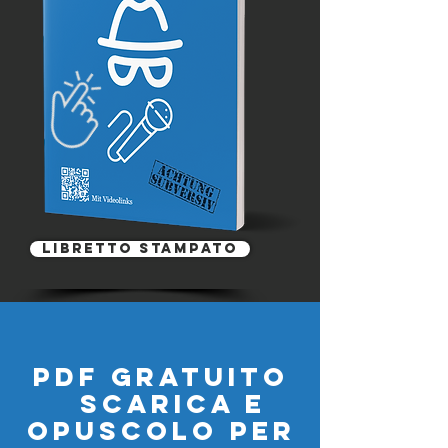
libretto stampato
PDF gratuito
scarica e
opuscolo per