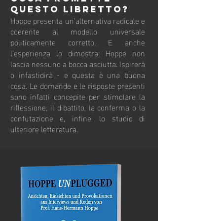
questo libretto?
Hoppe presenta un'alternativa radicale e
coerente al modello universale
politicamente corretto. E anche
l'esperienza lo dimostra: Hoppe non
lascia nessuno a bocca asciutta. Ispirerà
o infastidirà - e questa è una buona
cosa. Le domande e le risposte presenti
sono infatti concepite per stimolare la
riflessione, il dibattito, la conferma o la
confutazione e, infine, lo studio di
ulteriore letteratura.